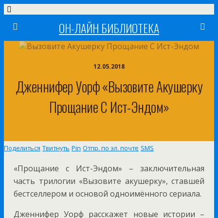
ОН-ЛАЙН БИБЛИОТЕКА
12.05.2018
Дженнифер Уорф «Вызовите Акушерку
Прощание С Ист-Эндом»
Поделиться
Твитнуть
Pin
Отпр. по эл. почте
SMS
«Прощание с Ист-Эндом» – заключительная
часть трилогии «Вызовите акушерку», ставшей
бестселлером и основой одноимённого сериала.
Дженнифер Уорф расскажет новые истории –