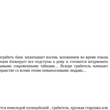
рабить банк захватывает восемь заложников во время показа
иция блокирует все подступы к дому и готовится штурмовать
 самыми сокровенными тайнами… Вскоре грабитель начинает
пространстве со всеми этими невыносимыми людьми…
тся немолодой полицейский , грабитель, хрупкая старушка или