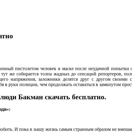
атно
енный пистолетом человек в маске после неудачной попытки ог
 тут же собирается толпа жадных до сенсаций репортеров, пол
щего напряжения, заложники делятся друг с другом своими
 себя в руки полиции, чем продолжать оставаться в замкнутом 
люди Бакман скачать бесплатно.
юди»:
любить. И пока в нашу жизнь самым странным образом не вмешае