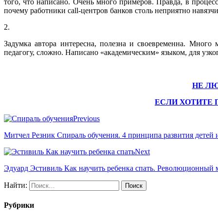
того, что написано. Очень много примеров. Правда, в процес
почему работники call-центров банков столь неприятно навязч
2.
Задумка автора интересна, полезна и своевременна. Много 
педагогу, сложно. Написано «академическим» языком, для узког
НЕ ЛЮ
ЕСЛИ ХОТИТЕ 
Previous
Митчел Резник Спираль обучения. 4 принципа развития детей 
Next
Эдуард Эстивиль Как научить ребенка спать. Революционный 
Найти:
Рубрики